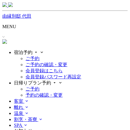
内
容
由縁別邸 代田
を
ス
MENU
キ
ッ
プ
宿泊予約
ご予約
ご予約の確認・変更
会員登録はこちら
会員登録パスワード再設定
日帰りプラン予約
ご予約
予約の確認・変更
客室
離れ
温泉
割烹・茶寮
SPA