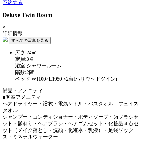
予約する
Deluxe Twin Room
×
詳細情報
すべての写真を見る
広さ:24㎡
定員:3名
浴室:シャワールーム
階数:2階
ベッド:W1100×L1950 ×2台(ハリウッドツイン)
備品・アメニティ
■客室アメニティ
ヘアドライヤー・浴衣・電気ケトル・バスタオル・フェイス
タオル
シャンプー・コンディショナー・ボディソープ・歯ブラシセ
ット・髭剃り・ヘアブラシ・ヘアゴムセット・化粧品４点セ
ット（メイク落とし・洗顔・化粧水・乳液）・足袋ソック
ス・ミネラルウォーター