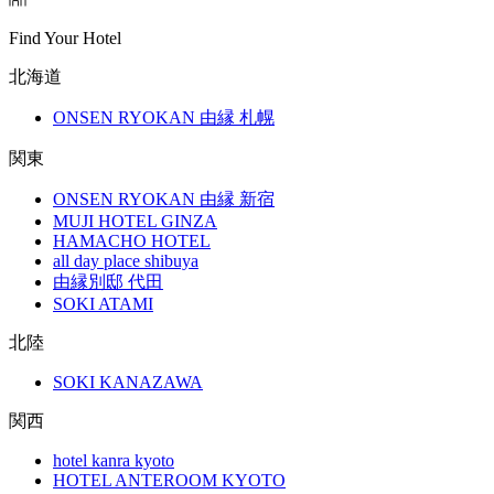
Find Your Hotel
北海道
ONSEN RYOKAN 由縁 札幌
関東
ONSEN RYOKAN 由縁 新宿
MUJI HOTEL GINZA
HAMACHO HOTEL
all day place shibuya
由縁別邸 代田
SOKI ATAMI
北陸
SOKI KANAZAWA
関西
hotel kanra kyoto
HOTEL ANTEROOM KYOTO