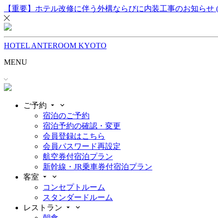
内
【重要】ホテル改修に伴う外構ならびに内装工事のお知らせ (2026
容
を
ス
HOTEL ANTEROOM KYOTO
キ
ッ
MENU
プ
ご予約
宿泊のご予約
宿泊予約の確認・変更
会員登録はこちら
会員パスワード再設定
航空券付宿泊プラン
新幹線・JR乗車券付宿泊プラン
客室
コンセプトルーム
スタンダードルーム
レストラン
朝食