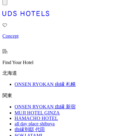
Concept
Find Your Hotel
北海道
ONSEN RYOKAN 由縁 札幌
関東
ONSEN RYOKAN 由縁 新宿
MUJI HOTEL GINZA
HAMACHO HOTEL
all day place shibuya
由縁別邸 代田
SOKI ATAMI