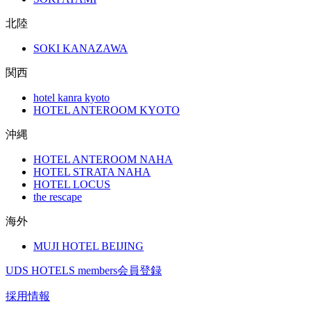
北陸
SOKI KANAZAWA
関西
hotel kanra kyoto
HOTEL ANTEROOM KYOTO
沖縄
HOTEL ANTEROOM NAHA
HOTEL STRATA NAHA
HOTEL LOCUS
the rescape
海外
MUJI HOTEL BEIJING
UDS HOTELS members会員登録
採用情報