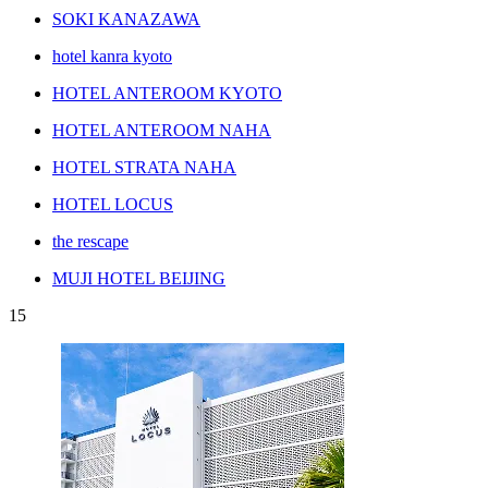
SOKI KANAZAWA
hotel kanra kyoto
HOTEL ANTEROOM KYOTO
HOTEL ANTEROOM NAHA
HOTEL STRATA NAHA
HOTEL LOCUS
the rescape
MUJI HOTEL BEIJING
15