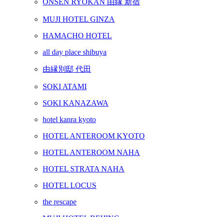
ONSEN RYOKAN 由縁 新宿
MUJI HOTEL GINZA
HAMACHO HOTEL
all day place shibuya
由縁別邸 代田
SOKI ATAMI
SOKI KANAZAWA
hotel kanra kyoto
HOTEL ANTEROOM KYOTO
HOTEL ANTEROOM NAHA
HOTEL STRATA NAHA
HOTEL LOCUS
the rescape