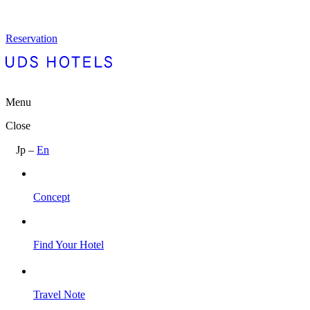
内
容
Reservation
を
ス
キ
ッ
プ
Menu
Close
Jp
–
En
Concept
Find Your Hotel
Travel Note