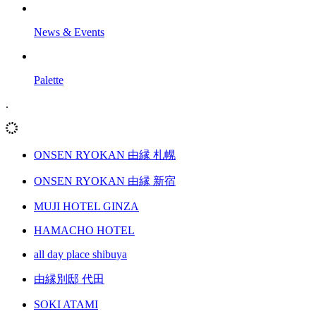
News & Events
Palette
.
ONSEN RYOKAN 由縁 札幌
ONSEN RYOKAN 由縁 新宿
MUJI HOTEL GINZA
HAMACHO HOTEL
all day place shibuya
由縁別邸 代田
SOKI ATAMI