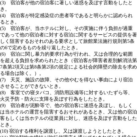
(3) 宿泊客が他の宿泊客に著しい迷惑を及ぼす言動をしたと
き。
(4) 宿泊客が特定感染症の患者等であると明らかに認められ
るとき。
(5) 宿泊客が、当ホテルに対し、その実施に伴う負担が過重
であって他の宿泊者に対する宿泊に関するサービスの提供を著
しく阻害するおそれのある要求として旅館業法施行規則第5条
の6で定めるものを繰り返したとき。
(6) 宿泊に関し暴力的要求行為が行われ、又は合理的な範囲
を超える負担を求められたとき（宿泊客が障害者差別解消法第
7条第2項又は第8条第2項の規定による社会的障壁の除去を求め
る場合は除く。）。
(7) 天災、施設の故障、その他やむを得ない事由により宿泊
させることができないとき。
(8) 客室での寝タバコ、消防用設備等に対するいたずら等、
火災予防・防火に支障を及ぼす行為をしたとき。
(9) 宿泊者が泥酔等で、他の宿泊客に迷惑を及ぼし、もしく
は当ホテルの運営を阻害するおそれがあるとき、又は他の宿泊
客もしくは当ホテルの従業員に対し、迷惑を及ぼす言動をした
とき。
(10) 宿泊する権利を譲渡し、又は譲渡しようとしたとき。