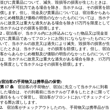
並びに貴重品について、減失、毀損等の損害が生じたときは、
それが不可抗力である場合を除き、当ホテルは、その損害を賠
償します。但し、現金及び貴重品については、宿泊客からあら
かじめ種類及び価格の明告のなかったものについては、当ホテ
ルに故意又は重大な過失がある場合を除き15万円を限度として
当ホテルはその損害を賠償します。
2．
宿泊客が、当ホテル内にお持込みになった物品又は現金並
びに貴重品であってフロントにお預けにならなかったものにつ
いて、当ホテルの故意又は過失により滅失、毀損等の損害が生
じたときは、当ホテルは、その損害を賠償します。但し、宿泊
客からあらかじめ種類及び価額の明告のなかったものについて
は、当ホテルに故意又は重大な過失がある場合を除き、15万円
を限度として当ホテルはその損害を賠償します。
(宿泊客の手荷物又は携帯品の保管)
第 17 条
宿泊客の手荷物が、宿泊に先立って当ホテルに到着
した場合は、その到着前に当ホテルが了承をしたときに限って
責任をもって保管し、宿泊客がフロントにおいてチェックイン
する際お渡しします。
2.
宿泊客がチェックアウトしたのち、手荷物又は携帯品が当