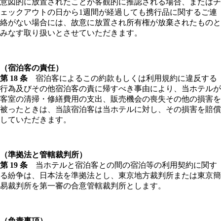
意図的に放置されたことが客観的に推認される場合、またはチ
ェックアウトの日から1週間が経過しても携行品に関するご連
絡がない場合には、故意に放置され所有権が放棄されたものと
みなす取り扱いとさせていただきます。
（宿泊客の責任）
第 18 条
宿泊客によるこの約款もしくは利用規約に違反する
行為及びその他宿泊客の責に帰すべき事由により、当ホテルが
客室の清掃・修繕費用の支出、販売機会の喪失その他の損害を
被ったときは、当該宿泊客は当ホテルに対し、その損害を賠償
していただきます。
（準拠法と管轄裁判所）
第 19 条
当ホテルと宿泊客との間の宿泊等の利用契約に関す
る紛争は、日本法を準拠法とし、東京地方裁判所または東京簡
易裁判所を第一審の合意管轄裁判所とします。
（免責事項）