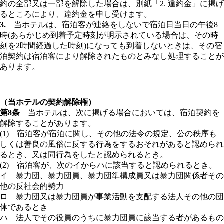
約の全部又は一部を解除した場合は、別紙「2. 違約金」に掲げ
るところにより、違約金を申し受けます。
3.
当ホテルは、宿泊客が連絡をしないで宿泊日当日の午後8
時(あらかじめ到着予定時刻が明示されている場合は、その時
刻を2時間経過した時刻)になっても到着しないときは、その宿
泊契約は宿泊客により解除されたものとみなし処理することが
あります。
（当ホテルの契約解除権）
第8条
当ホテルは、次に掲げる場合においては、宿泊契約を
解除することがあります。
(1) 宿泊客が宿泊に関し、その他の法令の規定、公の秩序も
しくは善良の風俗に反する行為をするおそれがあると認められ
るとき、又は同行為をしたと認められるとき。
(2) 宿泊客が、次のイからハに該当すると認められるとき。
イ 暴力団、暴力団員、暴力団準構成員又は暴力団関係者その
他の反社会的勢力
ロ 暴力団又は暴力団員が事業活動を支配する法人その他の団
体であるとき
ハ 法人でその役員のうちに暴力団員に該当する者があるもの