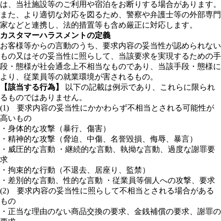
は、当社施設等のご利用や宿泊をお断りする場合があります。
また、より適切な対応を図るため、警察や弁護士等の外部専門
家などと連携し、法的措置等も含め厳正に対応します。
カスタマーハラスメントの定義
お客様等からの言動のうち、要求内容の妥当性が認められない
もの又はその妥当性に照らして、当該要求を実現するための手
段・態様が社会通念上不相当なものであり、当該手段・態様に
より、従業員等の就業環境が害されるもの。
【該当する行為】
以下の記載は例示であり、これらに限られ
るものではありません。
(1) 要求内容の妥当性にかかわらず不相当とされる可能性が
高いもの
・身体的な攻撃（暴行、傷害）
・精神的な攻撃（脅迫、中傷、名誉毀損、侮辱、暴言）
・威圧的な言動 ・継続的な言動、執拗な言動、過度な謝罪要
求
・拘束的な行動（不退去、居座り、監禁）
・差別的な言動、性的な言動 ・従業員等個人への攻撃、要求
(2) 要求内容の妥当性に照らして不相当とされる場合がある
もの
・正当な理由のない商品交換の要求、金銭補償の要求、謝罪の