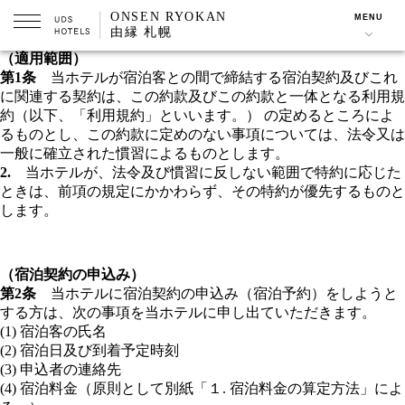
宿泊約款
ONSEN RYOKAN
MENU
由縁 札幌
宿泊約款
（適用範囲）
第1条
当ホテルが宿泊客との間で締結する宿泊契約及びこれ
に関連する契約は、この約款及びこの約款と一体となる利用規
約（以下、「利用規約」といいます。） の定めるところによ
るものとし、この約款に定めのない事項については、法令又は
一般に確立された慣習によるものとします。
2.
当ホテルが、法令及び慣習に反しない範囲で特約に応じた
ときは、前項の規定にかかわらず、その特約が優先するものと
します。
（宿泊契約の申込み）
第2条
当ホテルに宿泊契約の申込み（宿泊予約）をしようと
する方は、次の事項を当ホテルに申し出ていただきます。
(1) 宿泊客の氏名
(2) 宿泊日及び到着予定時刻
(3) 申込者の連絡先
(4) 宿泊料金（原則として別紙「１. 宿泊料金の算定方法」によ