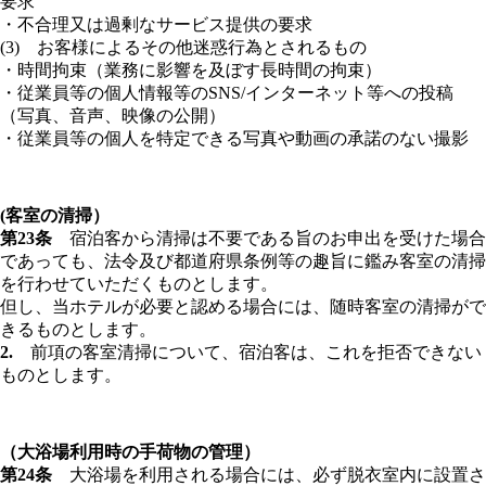
要求
・不合理又は過剰なサービス提供の要求
(3) お客様によるその他迷惑行為とされるもの
・時間拘束（業務に影響を及ぼす長時間の拘束）
・従業員等の個人情報等のSNS/インターネット等への投稿
（写真、音声、映像の公開）
・従業員等の個人を特定できる写真や動画の承諾のない撮影
(客室の清掃）
第23条
宿泊客から清掃は不要である旨のお申出を受けた場合
であっても、法令及び都道府県条例等の趣旨に鑑み客室の清掃
を行わせていただくものとします。
但し、当ホテルが必要と認める場合には、随時客室の清掃がで
きるものとします。
2.
前項の客室清掃について、宿泊客は、これを拒否できない
ものとします。
（大浴場利用時の手荷物の管理）
第24条
大浴場を利用される場合には、必ず脱衣室内に設置さ