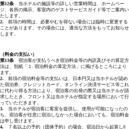
第12条
当ホテルの施設等の詳しい営業時間は、ホームペー
ジ、各所の掲示、客室内のゲストサービスガイド等でご案内い
たします。
2.
前項の時間は、必要やむを得ない場合には臨時に変更する
ことがあります。その場合には、適当な方法をもってお知らせ
します。
（料金の支払い）
第13条
宿泊客が支払うべき宿泊料金等の内訳及びその算定方
法は、別紙「１. 宿泊料金の算定方法」に掲げるところにより
ます。
2.
前項の宿泊料金等の支払いは、日本円又は当ホテルが認め
た宿泊券、クレジットカード、オンライン決済サービス等これ
に代わり得る方法により、宿泊客の出発の際又は当ホテルが請
求したとき、フロント又は当ホテルが指定する場所において行
っていただきます。
3.
当ホテルが宿泊客に客室を提供し、使用が可能になったの
ち、宿泊客が任意に宿泊しなかった場合においても、宿泊料金
は申し受けます。
4.
７名以上の予約（団体予約）の場合、宿泊日から起算し8