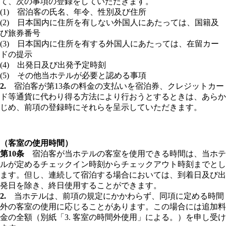
て、次の事項の登録をしていただきます。
(1) 宿泊客の氏名、年令、性別及び住所
(2) 日本国内に住所を有しない外国人にあたっては、国籍及
び旅券番号
(3) 日本国内に住所を有する外国人にあたっては、在留カー
ドの提示
(4) 出発日及び出発予定時刻
(5) その他当ホテルが必要と認める事項
2.
宿泊客が第13条の料金の支払いを宿泊券、クレジットカー
ド等通貨に代わり得る方法により行おうとするときは、あらか
じめ、前項の登録時にそれらを呈示していただきます。
（客室の使用時間）
第10条
宿泊客が当ホテルの客室を使用できる時間は、当ホテ
ルが定めるチェックイン時刻からチェックアウト時刻までとし
ます。但し、連続して宿泊する場合においては、到着日及び出
発日を除き、終日使用することができます。
2.
当ホテルは、前項の規定にかかわらず、同項に定める時間
外の客室の使用に応じることがあります。この場合には追加料
金の全額（別紙「3. 客室の時間外使用」による。）を申し受け