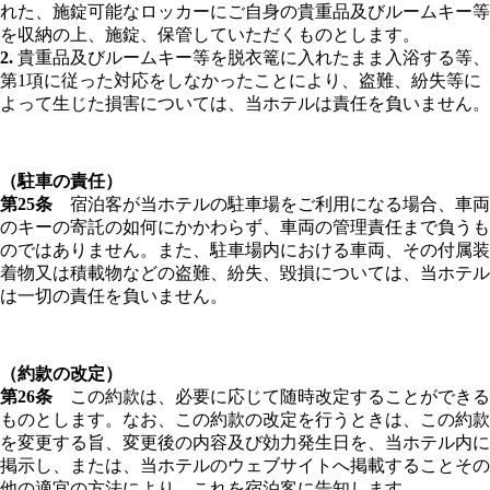
れた、施錠可能なロッカーにご自身の貴重品及びルームキー等
を収納の上、施錠、保管していただくものとします。
2.
貴重品及びルームキー等を脱衣篭に入れたまま入浴する等、
第1項に従った対応をしなかったことにより、盗難、紛失等に
よって生じた損害については、当ホテルは責任を負いません。
（駐車の責任）
第25条
宿泊客が当ホテルの駐車場をご利用になる場合、車両
のキーの寄託の如何にかかわらず、車両の管理責任まで負うも
のではありません。また、駐車場内における車両、その付属装
着物又は積載物などの盗難、紛失、毀損については、当ホテル
は一切の責任を負いません。
（約款の改定）
第26条
この約款は、必要に応じて随時改定することができる
ものとします。なお、この約款の改定を行うときは、この約款
を変更する旨、変更後の内容及び効力発生日を、当ホテル内に
掲示し、または、当ホテルのウェブサイトへ掲載することその
他の適宜の方法により、これを宿泊客に告知します。