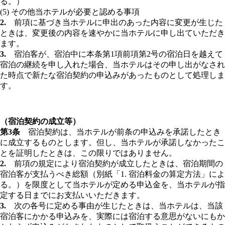
る。）
(5) その他当ホテルが必要と認める事項
2.
前項に基づき当ホテルに申出のあった内容に変更が生じた
ときは、変更後の内容を速やかに当ホテルに申し出ていただき
ます。
3.
宿泊客が、宿泊中に本条第1項前項第2号の宿泊日を越えて
宿泊の継続を申し入れた場合、当ホテルはその申し出がなされ
た時点で新たな宿泊契約の申込みがあったものとして処理しま
す。
（宿泊契約の成立等）
第3条
宿泊契約は、当ホテルが前条の申込みを承諾したとき
に成立するものとします。但し、当ホテルが承諾しなかったこ
とを証明したときは、この限りではありません。
2.
前項の規定により宿泊契約が成立したときは、宿泊期間の
宿泊客が支払うべき総額（別紙「1. 宿泊料金の算定方法」によ
る。）を限度として当ホテルが定める申込金を、当ホテルが指
定する日までにお支払いいただきます。
3.
次の各号に定める事由が生じたときは、当ホテルは、当該
宿泊客にかかる申込みを、実際には宿泊する意思がないにもか