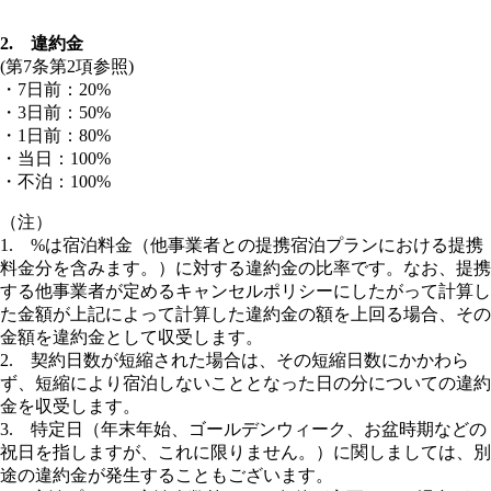
2. 違約金
(第7条第2項参照)
・7日前：20%
・3日前：50%
・1日前：80%
・当日：100%
・不泊：100%
（注）
1. %は宿泊料金（他事業者との提携宿泊プランにおける提携
料金分を含みます。）に対する違約金の比率です。なお、提携
する他事業者が定めるキャンセルポリシーにしたがって計算し
た金額が上記によって計算した違約金の額を上回る場合、その
金額を違約金として収受します。
2. 契約日数が短縮された場合は、その短縮日数にかかわら
ず、短縮により宿泊しないこととなった日の分についての違約
金を収受します。
3. 特定日（年末年始、ゴールデンウィーク、お盆時期などの
祝日を指しますが、これに限りません。）に関しましては、別
途の違約金が発生することもございます。