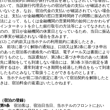
(11) 宿泊契約の締結が旅行代理店を通じてなされている場合に
おいて、当該旅行代理店からの宿泊代金の支払いが確認されて
いないとき。なお、宿泊代金の支払いが確認されていない場合
とは、支払いが金融機関の窓口営業時間終了の間際に振込の方
法によって、もしくは金融機関の営業時間の如何にかかわらず
インターネットを介した銀行取引の方法等によってなされたも
のの、翌日が金融機関の休業日となっているため、当日に振込
の事実が確認されない場合を含みます。
(12) この約款又は当ホテルの利用規約に違反したとき。
2.
前項に基づく解除の通知は、口頭又は第2条に基づき申出
のあった宿泊客の連絡先への電話、電子メール又は書面により
行うものとし、当該通知が、第2条に基づき申出のあった連絡
先に通知をしても到達しない場合には、第3条３項の規定を適
用するほか、通常到達すべき期間を経過した時点をもって到達
したものとみなして取扱うことができるものとします。
3.
当ホテルが前二項の規定に基づいて宿泊契約を解除したと
きは、宿泊料金の返還はいたしかねます。
（宿泊の登録）
第9条
宿泊客は、宿泊日当日、当ホテルのフロントにおい