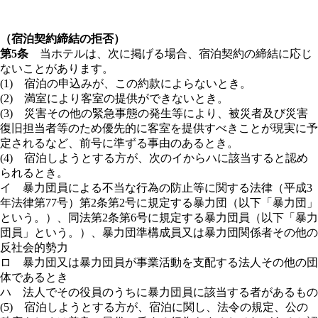
（宿泊契約締結の拒否）
第5条
当ホテルは、次に掲げる場合、宿泊契約の締結に応じ
ないことがあります。
(1) 宿泊の申込みが、この約款によらないとき。
(2) 満室により客室の提供ができないとき。
(3) 災害その他の緊急事態の発生等により、被災者及び災害
復旧担当者等のため優先的に客室を提供すべきことが現実に予
定されるなど、前号に準ずる事由のあるとき。
(4) 宿泊しようとする方が、次のイからハに該当すると認め
られるとき。
イ 暴力団員による不当な行為の防止等に関する法律（平成3
年法律第77号）第2条第2号に規定する暴力団（以下「暴力団」
という。）、同法第2条第6号に規定する暴力団員（以下「暴力
団員」という。）、暴力団準構成員又は暴力団関係者その他の
反社会的勢力
ロ 暴力団又は暴力団員が事業活動を支配する法人その他の団
体であるとき
ハ 法人でその役員のうちに暴力団員に該当する者があるもの
(5) 宿泊しようとする方が、宿泊に関し、法令の規定、公の