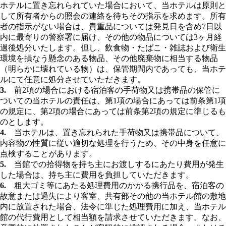
ホテルに置き忘れられていた場合において、当ホテルは原則と
して所有者からの照会の連絡を待ちその指示を求めます。所有
者の指示がない場合は、貴重品については発見日を含め7日以
内に最寄りの警察署に届け、その他の物品については3ヶ月経
過後処分いたします。但し、飲食物・たばこ・雑誌および衛生
環境を損なう懸念のある物品、その他廃棄物に相当する物品
（明らかに壊れている物）は、保管期間内であっても、当ホテ
ルにて任意に処分させていただきます。
3.
前2項の場合における宿泊客の手荷物又は携帯品の保管に
ついての当ホテルの責任は、第1項の場合にあっては前条第1項
の規定に、第2項の場合にあっては前条第2項の規定に準じるも
のとします。
4.
当ホテルは、置き忘れられた手荷物又は携帯品について、
内容物の性質に従い適切な処理を行うため、その中身を任意に
点検することがあります。
5.
当館での拾得物を持ち主にお渡しするにあたり費用が発生
した場合は、持ち主に費用を負担していただきます。
6.
粗大ゴミ等にあたる処理費用のかかる携行品を、宿泊客の
故意または過失により客室、共有部その他の当ホテル館の敷地
内に放置された場合、法令に準じた処理費用に加え、当ホテル
館の代行費用として相当額を請求させていただきます。なお、