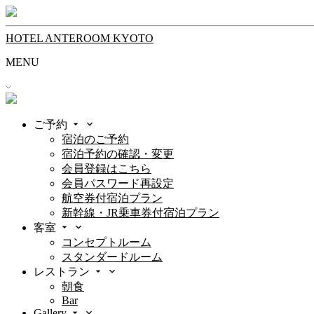
HOTEL ANTEROOM KYOTO
MENU
ご予約
宿泊のご予約
宿泊予約の確認・変更
会員登録はこちら
会員パスワード再設定
航空券付宿泊プラン
新幹線・JR乗車券付宿泊プラン
客室
コンセプトルーム
スタンダードルーム
レストラン
朝食
Bar
Gallery