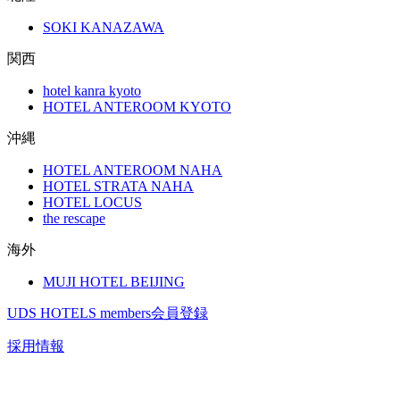
SOKI KANAZAWA
関西
hotel kanra kyoto
HOTEL ANTEROOM KYOTO
沖縄
HOTEL ANTEROOM NAHA
HOTEL STRATA NAHA
HOTEL LOCUS
the rescape
海外
MUJI HOTEL BEIJING
UDS HOTELS members会員登録
採用情報