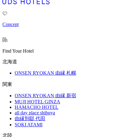
Concept
Find Your Hotel
北海道
ONSEN RYOKAN 由縁 札幌
関東
ONSEN RYOKAN 由縁 新宿
MUJI HOTEL GINZA
HAMACHO HOTEL
all day place shibuya
由縁別邸 代田
SOKI ATAMI
北陸