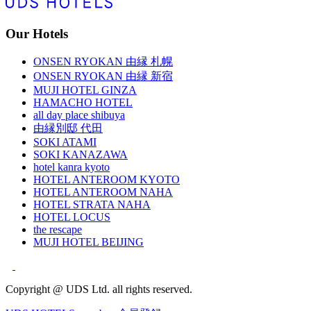
Our Hotels
ONSEN RYOKAN 由縁 札幌
ONSEN RYOKAN 由縁 新宿
MUJI HOTEL GINZA
HAMACHO HOTEL
all day place shibuya
由縁別邸 代田
SOKI ATAMI
SOKI KANAZAWA
hotel kanra kyoto
HOTEL ANTEROOM KYOTO
HOTEL ANTEROOM NAHA
HOTEL STRATA NAHA
HOTEL LOCUS
the rescape
MUJI HOTEL BEIJING
Copyright @ UDS Ltd. all rights reserved.