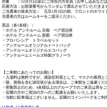
対象 ：12月31日(金)にご滞在の方全員（お申し込みなど
応募方法：お部屋番号からランダムで選出させていただきま
ご当選者の発表方法： 元旦1月1日の朝、フロントのホワ
当選者の方はルームキーをご提示ください。
景品（各1名様）：
・ホテル アンテルーム 京都 ペア宿泊券
・ホテル アンテルーム 那覇 ペア宿泊券
・プロバンシア トラベルセット
・アンテルームオリジナルトートバッグ
・アンテルームオリジナルエコバッグ
・アンテルームミールズ特製グラノーラ
【ご来館にあたってのお願い】
・入場料は無料ですが、感染症対策として、マスクの着用と
・咳、発熱を含む諸症状がある場合は、ご来館をご遠慮くだ
・密集防止のため、4名様以上のグループでのご来店は席を
・近隣の方やご宿泊の方へのご配慮をお願いいたします。
・当館に駐車場はございません。近隣のコインパークをご利