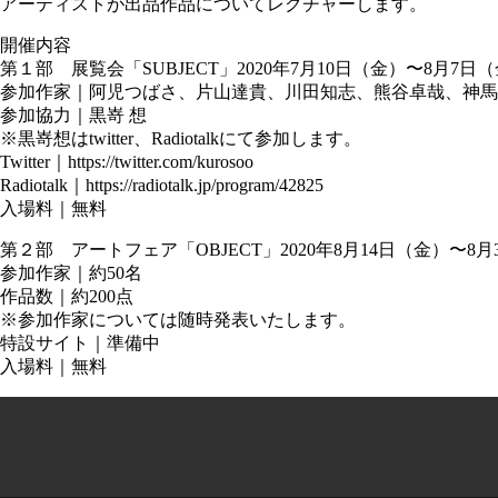
アーティストが出品作品についてレクチャーします。
開催内容
第１部 展覧会「SUBJECT」2020年7月10日（金）〜8月7日
参加作家｜阿児つばさ、片山達貴、川田知志、熊谷卓哉、神馬
参加協力｜黒嵜 想
※黒嵜想はtwitter、Radiotalkにて参加します。
Twitter｜https://twitter.com/kurosoo
Radiotalk｜https://radiotalk.jp/program/42825
入場料｜無料
第２部 アートフェア「OBJECT」2020年8月14日（金）〜8月
参加作家｜約50名
作品数｜約200点
※参加作家については随時発表いたします。
特設サイト｜準備中
入場料｜無料