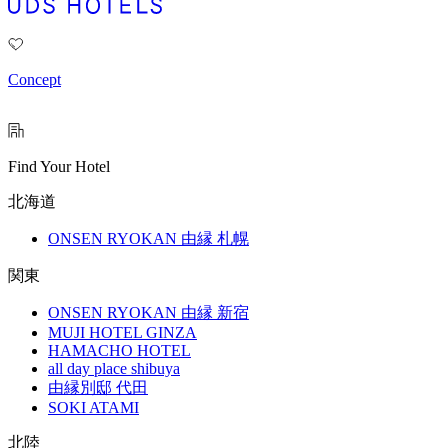
Concept
Find Your Hotel
北海道
ONSEN RYOKAN 由縁 札幌
関東
ONSEN RYOKAN 由縁 新宿
MUJI HOTEL GINZA
HAMACHO HOTEL
all day place shibuya
由縁別邸 代田
SOKI ATAMI
北陸