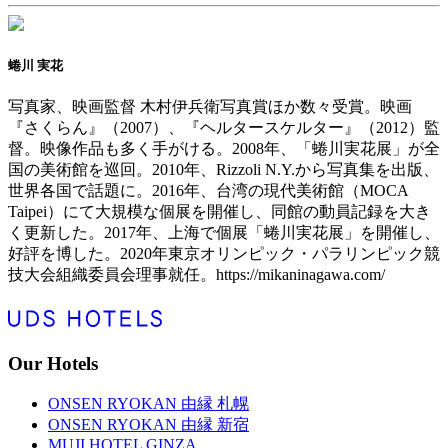
蜷川 実花
写真家、映画監督 木村伊兵衛写真賞ほか数々受賞。映画
『さくらん』（2007）、『ヘルタースケルター』（2012）監
督。映像作品も多く手がける。2008年、「蜷川実花展」が全
国の美術館を巡回。2010年、Rizzoli N.Y.から写真集を出版、
世界各国で話題に。2016年、台湾の現代美術館（MOCA
Taipei）にて大規模な個展を開催し、同館の動員記録を大き
く更新した。2017年、上海で個展「蜷川実花展」を開催し、
好評を博した。2020年東京オリンピック・パラリンピック競
技大会組織委員会理事就任。https://mikaninagawa.com/
Our Hotels
ONSEN RYOKAN 由縁 札幌
ONSEN RYOKAN 由縁 新宿
MUJI HOTEL GINZA