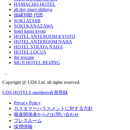
HAMACHO HOTEL
all day place shibuya
由縁別邸 代田
SOKI ATAMI
SOKI KANAZAWA
hotel kanra kyoto
HOTEL ANTEROOM KYOTO
HOTEL ANTEROOM NAHA
HOTEL STRATA NAHA
HOTEL LOCUS
the rescape
MUJI HOTEL BEIJING
Copyright @ UDS Ltd. all rights reserved.
UDS HOTELS members会員登録
Privacy Policy
カスタマーハラスメントに対する方針
報道関係者からのお問い合わせ
プレスルーム
採用情報