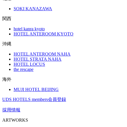
SOKI KANAZAWA
関西
hotel kanra kyoto
HOTEL ANTEROOM KYOTO
沖縄
HOTEL ANTEROOM NAHA
HOTEL STRATA NAHA
HOTEL LOCUS
the rescape
海外
MUJI HOTEL BEIJING
UDS HOTELS members会員登録
採用情報
ARTWORKS