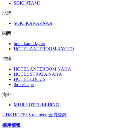
SOKI ATAMI
北陸
SOKI KANAZAWA
関西
hotel kanra kyoto
HOTEL ANTEROOM KYOTO
沖縄
HOTEL ANTEROOM NAHA
HOTEL STRATA NAHA
HOTEL LOCUS
the rescape
海外
MUJI HOTEL BEIJING
UDS HOTELS members会員登録
採用情報