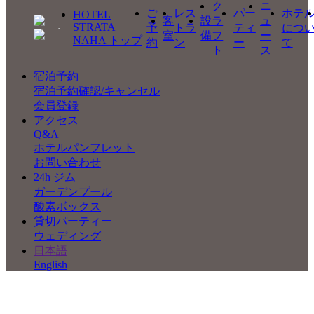
ク
ニ
ご
レス
パー
ホテ
HOTEL
客
設
ラ
ュ
STRATA
予
トラ
ティ
につ
室
備
フ
ー
NAHA トップ
約
ン
ー
て
ト
ス
宿泊予約
宿泊予約確認/キャンセル
会員登録
アクセス
Q&A
ホテルパンフレット
お問い合わせ
24h ジム
ガーデンプール
酸素ボックス
貸切パーティー
ウェディング
日本語
English