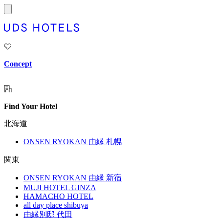
内
容
を
ス
キ
ッ
Concept
プ
Find Your Hotel
北海道
ONSEN RYOKAN 由縁 札幌
関東
ONSEN RYOKAN 由縁 新宿
MUJI HOTEL GINZA
HAMACHO HOTEL
all day place shibuya
由縁別邸 代田