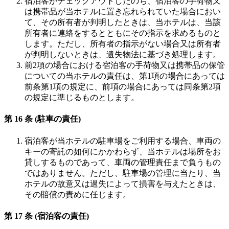
宿泊客がチェックアウトしたのち、宿泊客の手荷物又
は携帯品が当ホテルに置き忘れられていた場合におい
て、その所有者が判明したときは、当ホテルは、当該
所有者に連絡をするとともにその指示を求めるものと
します。ただし、所有者の指示がない場合又は所有者
が判明しないときは、遺失物法に基づき処理します。
前2項の場合における宿泊客の手荷物又は携帯品の保管
についての当ホテルの責任は、第1項の場合にあっては
前条第1項の規定に、前項の場合にあっては同条第2項
の規定に準じるものとします。
第 16 条 (駐車の責任)
宿泊客が当ホテルの駐車場をご利用する場合、車両の
キーの寄託の如何にかかわらず、当ホテルは場所をお
貸しするものであって、車両の管理責任まで負うもの
ではありません。ただし、駐車場の管理に当たり、当
ホテルの故意又は過失によって損害を与えたときは、
その賠償の責めに任じます。
第 17 条 (宿泊客の責任)