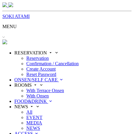
SOKI ATAMI
MENU
RESERVATION
Reservation
Confirmation / Cancellation
Create Account
Reset Password
ONSEN/SELF CARE
ROOMS
With Terrace Onsen
With Onsen
FOOD&DRINK
NEWS
All
EVENT
MEDIA
NEWS
ACCESS