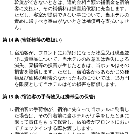
斡旋ができないときは、違約金相当額の補償金を宿泊
客に支払い、その補償料は損害賠償額に充当します。
ただし、客室が提供できない事について、当ホテルの
責めに帰すべき事由がないときは補償料を支払いませ
ん。
第 14 条 (寄託物等の取扱い)
宿泊客が、フロントにお預けになった物品又は現金並
びに貴重品について、当ホテルの故意又は過失による
減失、棄損等の損害が生じたときは、当ホテルはその
損害を賠償します。ただし、宿泊客からあらかじめ種
類及び価格の明告のなかったものについては、15万円
を限度として当ホテルはその損害を賠償します。
第 15 条 (宿泊客の手荷物又は携帯品の保管)
宿泊客の手荷物が、宿泊に先立って当ホテルに到着し
た場合は、その到着前に当ホテルが了承をしたときに
限って責任をもって保管し、宿泊者がフロントにおい
てチェックインする際お渡しします。