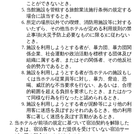
ことができないとき。
当館施設を管轄する旅館業法施行条例の規定する
場合に該当するとき。
所定の場所以外での喫煙、消防用施設等に対する
いたずら、その他当ホテルが定める利用規則の禁
止事項(火災予防上必要なものに限る)に従わない
とき。
施設を利用しようとする者が、暴力団、暴力団関
係企業、社会運動や政治活動を標榜する団体及び
組織に属する者、またはその関係者、その他反社
会的勢力であるとき。
施設を利用しようとする者が当ホテルの施設もし
くは当ホテル従業員等に対し、暴力、脅迫、恐
喝、威圧的な不当要求を行ない、あるいは、合理
的範囲を超える負担を要求したとき、またはかつ
て同様な行為を行なったと認められるとき。
施設を利用しようとする者が泥酔等により他の利
用客に迷惑を及ぼすおそれのあるとき。他の利用
客に著しく迷惑を及ぼす言動があるとき。
当ホテルが前項の規定に基づいて宿泊契約を解除した
ときは、宿泊客がいまだ提供を受けていない宿泊サー