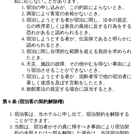
結に応じないことがあります。
宿泊の申し込みが、この約款によらないとき。
満室により客室の余裕がないとき。
宿泊しようとする者が宿泊に関し、法令の規定、
公の秩序若しくは善良の風俗に反する行為をする
恐れがあると認められるとき。
宿泊しようとする者が、伝染病であると明らかに
認められるとき。
宿泊に関し合理的な範囲を超える負担を求められ
たとき。
天災、施設の故障、その他やむを得ない事由によ
り宿泊させることができないとき。
宿泊しようとする者が、泥酔者等で他の宿泊者に
著しく迷惑を及ぼす言動をしたとき。
旅館業法の規定する場合に該当するとき。
第 6 条 (宿泊客の契約解除権)
宿泊客は、当ホテルに申し出て、宿泊契約を解除する
ことができます。
当館は、宿泊者がその責に帰すべき事由により宿泊契
約の全部または一部を解除した場合は、当該宿泊契約