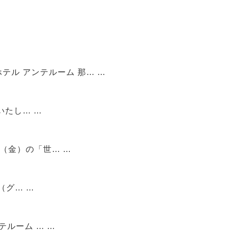
時を重ねて変化する事象を捉える金城徹と、存在の本質を描く園田明華。二人の作家による二人展「在る風景」を、ホテル アンテルーム 那… ...
沖縄県出身のデザイナーISSEI HIGAによるアパレルブランド「HIGA」POPUPをホテル アンテルーム 那覇にて開催いたし… ...
ホテルアンテルーム那覇は、国際的な環境認証「グリーンキー（GREEN KEY）」取得ホテルとして、2026年6月5日（金）の「世… ...
ホテル アンテルーム 那覇では、世界中で広がる Coffee Rave カルチャーに着想を得たコミュニティイベントGRIND（グ… ...
大人の女性のためのヘアジュエリー、PLUIE(プリュイ)。 沖縄では11回目の開催となる期間限定販売会をホテル アンテルーム … ...