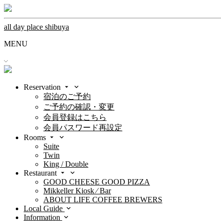
all day place shibuya
MENU
Reservation
宿泊のご予約
ご予約の確認・変更
会員登録はこちら
会員パスワード再設定
Rooms
Suite
Twin
King / Double
Restaurant
GOOD CHEESE GOOD PIZZA
Mikkeller Kiosk ⁄ Bar
ABOUT LIFE COFFEE BREWERS
Local Guide
Information