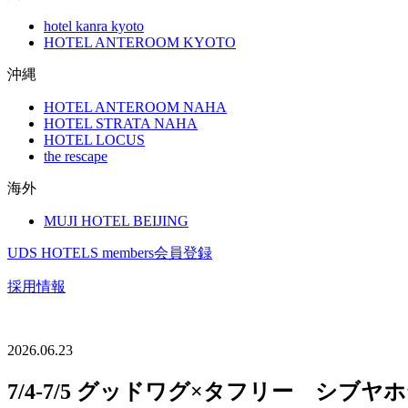
hotel kanra kyoto
HOTEL ANTEROOM KYOTO
沖縄
HOTEL ANTEROOM NAHA
HOTEL STRATA NAHA
HOTEL LOCUS
the rescape
海外
MUJI HOTEL BEIJING
UDS HOTELS members会員登録
採用情報
2026.06.23
7/4-7/5 グッドワグ×タフリー シブ