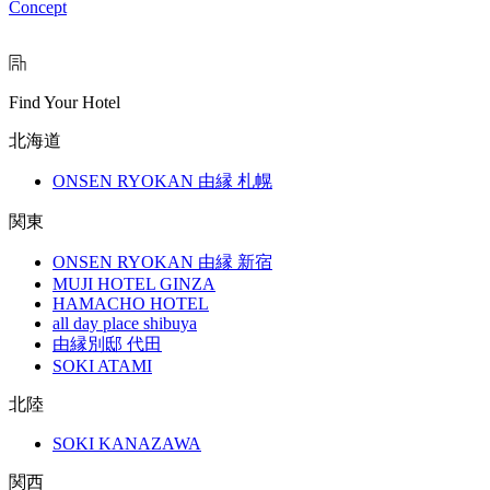
Concept
Find Your Hotel
北海道
ONSEN RYOKAN 由縁 札幌
関東
ONSEN RYOKAN 由縁 新宿
MUJI HOTEL GINZA
HAMACHO HOTEL
all day place shibuya
由縁別邸 代田
SOKI ATAMI
北陸
SOKI KANAZAWA
関西