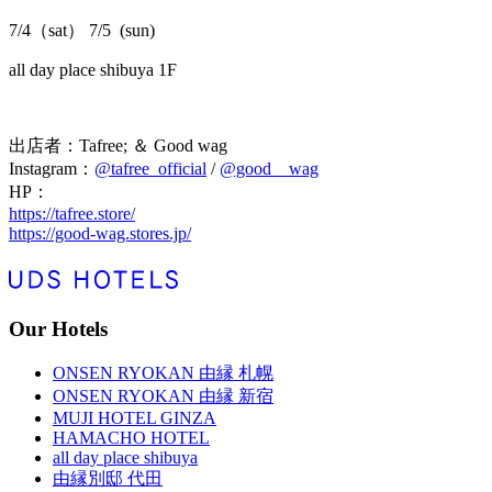
7/4（sat） 7/5 (sun)
all day place shibuya 1F
出店者：Tafree; ＆ Good wag
Instagram：
@tafree_official
/
@good__wag
HP：
https://tafree.store/
https://good-wag.stores.jp/
Our Hotels
ONSEN RYOKAN 由縁 札幌
ONSEN RYOKAN 由縁 新宿
MUJI HOTEL GINZA
HAMACHO HOTEL
all day place shibuya
由縁別邸 代田