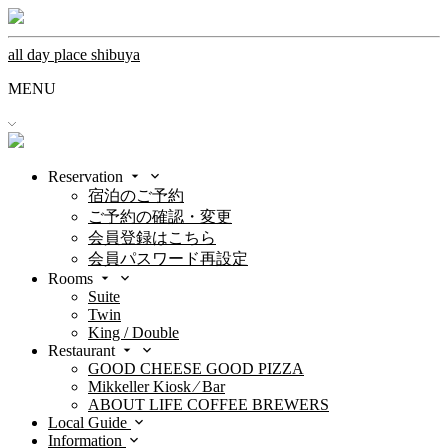
all day place shibuya
MENU
Reservation
宿泊のご予約
ご予約の確認・変更
会員登録はこちら
会員パスワード再設定
Rooms
Suite
Twin
King / Double
Restaurant
GOOD CHEESE GOOD PIZZA
Mikkeller Kiosk ⁄ Bar
ABOUT LIFE COFFEE BREWERS
Local Guide
Information