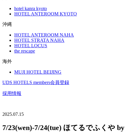
hotel kanra kyoto
HOTEL ANTEROOM KYOTO
沖縄
HOTEL ANTEROOM NAHA
HOTEL STRATA NAHA
HOTEL LOCUS
the rescape
海外
MUJI HOTEL BEIJING
UDS HOTELS members会員登録
採用情報
2025.07.15
7/23(wen)-7/24(tue) ほてるでふくや by