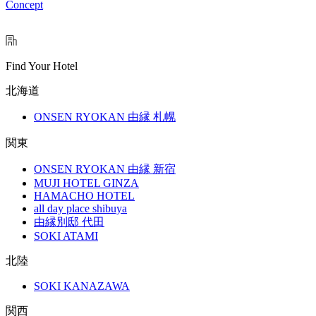
Concept
Find Your Hotel
北海道
ONSEN RYOKAN 由縁 札幌
関東
ONSEN RYOKAN 由縁 新宿
MUJI HOTEL GINZA
HAMACHO HOTEL
all day place shibuya
由縁別邸 代田
SOKI ATAMI
北陸
SOKI KANAZAWA
関西