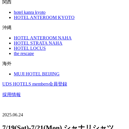
関西
hotel kanra kyoto
HOTEL ANTEROOM KYOTO
沖縄
HOTEL ANTEROOM NAHA
HOTEL STRATA NAHA
HOTEL LOCUS
the rescape
海外
MUJI HOTEL BEIJING
UDS HOTELS members会員登録
採用情報
2025.06.24
7/19(Sat)-7/21(Mon) シャナリシャツ