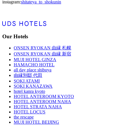
instagram:
shitateya_to_shokunin
Our Hotels
ONSEN RYOKAN 由縁 札幌
ONSEN RYOKAN 由縁 新宿
MUJI HOTEL GINZA
HAMACHO HOTEL
all day place shibuya
由縁別邸 代田
SOKI ATAMI
SOKI KANAZAWA
hotel kanra kyoto
HOTEL ANTEROOM KYOTO
HOTEL ANTEROOM NAHA
HOTEL STRATA NAHA
HOTEL LOCUS
the rescape
MUJI HOTEL BEIJING