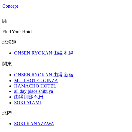
Concept
Find Your Hotel
北海道
ONSEN RYOKAN 由縁 札幌
関東
ONSEN RYOKAN 由縁 新宿
MUJI HOTEL GINZA
HAMACHO HOTEL
all day place shibuya
由縁別邸 代田
SOKI ATAMI
北陸
SOKI KANAZAWA