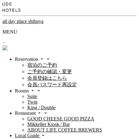
all day place shibuya
MENU
Reservation
宿泊のご予約
ご予約の確認・変更
会員登録はこちら
会員パスワード再設定
Rooms
Suite
Twin
King / Double
Restaurant
GOOD CHEESE GOOD PIZZA
Mikkeller Kiosk ⁄ Bar
ABOUT LIFE COFFEE BREWERS
Local Guide