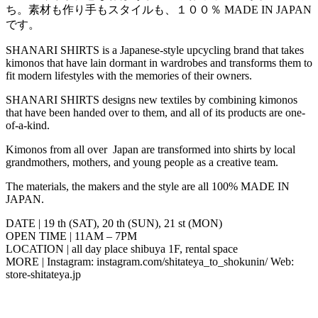
ち。素材も作り手もスタイルも、１００％ MADE IN JAPAN
です。
SHANARI SHIRTS is a Japanese-style upcycling brand that takes
kimonos that have lain dormant in wardrobes and transforms them to
fit modern lifestyles with the memories of their owners.
SHANARI SHIRTS designs new textiles by combining kimonos
that have been handed over to them, and all of its products are one-
of-a-kind.
Kimonos from all over Japan are transformed into shirts by local
grandmothers, mothers, and young people as a creative team.
The materials, the makers and the style are all 100% MADE IN
JAPAN.
DATE | 19 th (SAT), 20 th (SUN), 21 st (MON)
OPEN TIME | 11AM – 7PM
LOCATION | all day place shibuya 1F, rental space
MORE | Instagram: instagram.com/shitateya_to_shokunin/ Web:
store-shitateya.jp