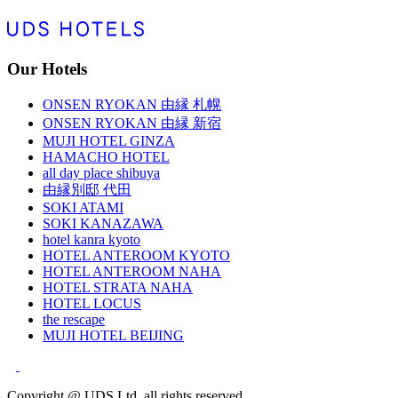
Our Hotels
ONSEN RYOKAN 由縁 札幌
ONSEN RYOKAN 由縁 新宿
MUJI HOTEL GINZA
HAMACHO HOTEL
all day place shibuya
由縁別邸 代田
SOKI ATAMI
SOKI KANAZAWA
hotel kanra kyoto
HOTEL ANTEROOM KYOTO
HOTEL ANTEROOM NAHA
HOTEL STRATA NAHA
HOTEL LOCUS
the rescape
MUJI HOTEL BEIJING
Copyright @ UDS Ltd. all rights reserved.