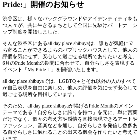
Pride:」開催のお知らせ
渋谷区は、様々なバックグラウンドやアイデンティティをも
つ人々が、共に生きるまちとして全国に先駆けパートナーシ
ップ制度を開始しました。
そんな渋谷区にあるall day place shibuyaは、誰もが気軽に立
ち寄ることができるまちのパブリックハウスとして、他人の
評価を気にせず、安心して過ごせる場所でありたいと考え、
6月のPride Monthの期間に合わせて、自分らしさを表現する
イベント「My Pride：」を開催いたします。
all day place shibuyaでは、LGBTQ＋とそれ以外の人のすべて
が自己表現を自由に楽しめ、他人の評価を気にせず安心して
過ごせる場所を目指しています。
そのため、all day place shibuyaが掲げるPride Monthのメイン
テーマである「自分らしさに誇りを持つ」を元に、単に言葉
だけでなく、個々の考え方や感情を直接表現できるアートや
ファッション、音楽などを通し、自分らしさを発信し数多あ
る自分らしさに触れることの出来る機会を作りたいと考えて
います。