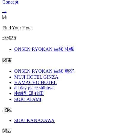
Concept
Find Your Hotel
北海道
ONSEN RYOKAN 由縁 札幌
関東
ONSEN RYOKAN 由縁 新宿
MUJI HOTEL GINZA
HAMACHO HOTEL
all day place shibuya
由縁別邸 代田
SOKI ATAMI
北陸
SOKI KANAZAWA
関西