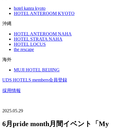
hotel kanra kyoto
HOTEL ANTEROOM KYOTO
沖縄
HOTEL ANTEROOM NAHA
HOTEL STRATA NAHA
HOTEL LOCUS
the rescape
海外
MUJI HOTEL BEIJING
UDS HOTELS members会員登録
採用情報
2025.05.29
6月pride month月間イベント「My