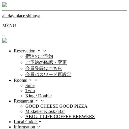
all day place shibuya
MENU
Reservation
宿泊のご予約
ご予約の確認・変更
会員登録はこちら
会員パスワード再設定
Rooms
Suite
Twin
King / Double
Restaurant
GOOD CHEESE GOOD PIZZA
Mikkeller Kiosk ⁄ Bar
ABOUT LIFE COFFEE BREWERS
Local Guide
Information