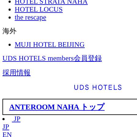
HOTEL STRATA NAHA
HOTEL LOCUS
the rescape
海外
MUJI HOTEL BEIJING
UDS HOTELS members会員登録
採用情報
ANTEROOM NAHA トップ
JP
JP
EN