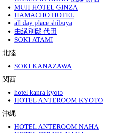
MUJI HOTEL GINZA
HAMACHO HOTEL
all day place shibuya
由縁別邸 代田
SOKI ATAMI
北陸
SOKI KANAZAWA
関西
hotel kanra kyoto
HOTEL ANTEROOM KYOTO
沖縄
HOTEL ANTEROOM NAHA