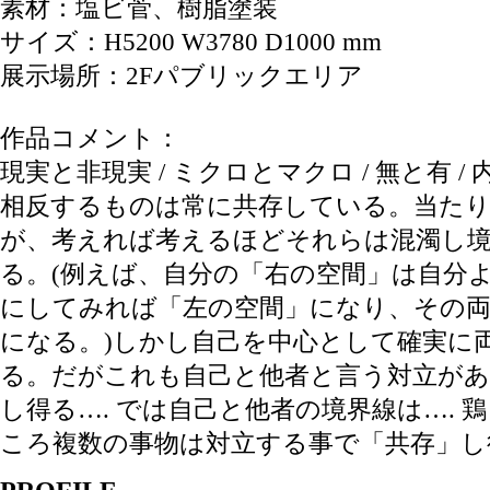
素材：塩ビ菅、樹脂塗装
サイズ：H5200 W3780 D1000 mm
展示場所：2Fパブリックエリア
作品コメント：
現実と非現実 / ミクロとマクロ / 無と有 / 内
相反するものは常に共存している。当た
が、考えれば考えるほどそれらは混濁し
る。(例えば、自分の「右の空間」は自分
にしてみれば「左の空間」になり、その
になる。)しかし自己を中心として確実に
る。だがこれも自己と他者と言う対立があ
し得る…. では自己と他者の境界線は…. 
ころ複数の事物は対立する事で「共存」し