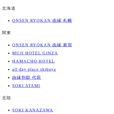
北海道
ONSEN RYOKAN 由縁 札幌
関東
ONSEN RYOKAN 由縁 新宿
MUJI HOTEL GINZA
HAMACHO HOTEL
all day place shibuya
由縁別邸 代田
SOKI ATAMI
北陸
SOKI KANAZAWA