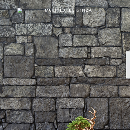
内
容
MUJI HOTEL GINZA
を
ス
キ
ッ
プ