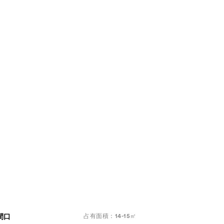
占有面積：14-15㎡
間口