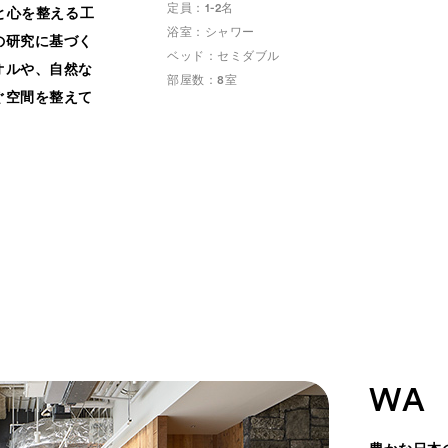
定員：1-2名
と心を整える工
浴室：シャワー
の研究に基づく
ベッド：セミダブル
オルや、自然な
部屋数：8室
ぐ空間を整えて
WA