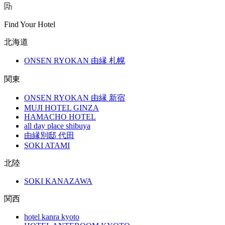
Find Your Hotel
北海道
ONSEN RYOKAN 由縁 札幌
関東
ONSEN RYOKAN 由縁 新宿
MUJI HOTEL GINZA
HAMACHO HOTEL
all day place shibuya
由縁別邸 代田
SOKI ATAMI
北陸
SOKI KANAZAWA
関西
hotel kanra kyoto