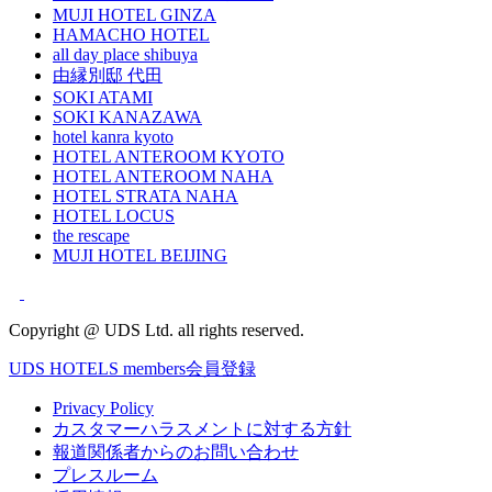
MUJI HOTEL GINZA
HAMACHO HOTEL
all day place shibuya
由縁別邸 代田
SOKI ATAMI
SOKI KANAZAWA
hotel kanra kyoto
HOTEL ANTEROOM KYOTO
HOTEL ANTEROOM NAHA
HOTEL STRATA NAHA
HOTEL LOCUS
the rescape
MUJI HOTEL BEIJING
Copyright @ UDS Ltd. all rights reserved.
UDS HOTELS members会員登録
Privacy Policy
カスタマーハラスメントに対する方針
報道関係者からのお問い合わせ
プレスルーム