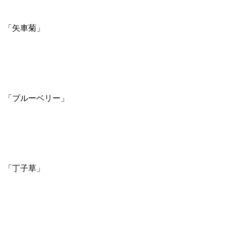
「矢車菊」
「ブルーベリー」
「丁子草」