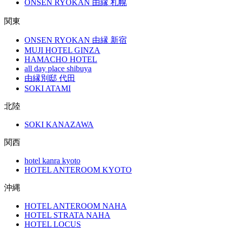
ONSEN RYOKAN 由縁 札幌
関東
ONSEN RYOKAN 由縁 新宿
MUJI HOTEL GINZA
HAMACHO HOTEL
all day place shibuya
由縁別邸 代田
SOKI ATAMI
北陸
SOKI KANAZAWA
関西
hotel kanra kyoto
HOTEL ANTEROOM KYOTO
沖縄
HOTEL ANTEROOM NAHA
HOTEL STRATA NAHA
HOTEL LOCUS