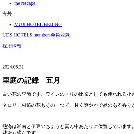
the rescape
海外
MUJI HOTEL BEIJING
UDS HOTELS members会員登録
採用情報
2024.05.31
里庭の記録 五月
白い花の季節です。ワインの香りの比喩としても使われる小
ネロリ＝柑橘の花もその一つで、甘く爽やかで品のある香り
熱海は湘南と伊豆のちょうど真ん中あたりに位置しています
栽培も盛んです。