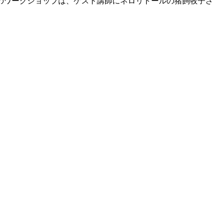
のワークショップは、ゲスト講師にネロリドールの猪飼牧子さ