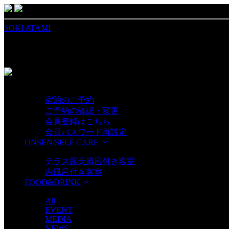
SOKI ATAMI
MENU
RESERVATION
宿泊のご予約
ご予約の確認・変更
会員登録はこちら
会員パスワード再設定
ONSEN/SELF CARE
ROOMS
テラス露天風呂付き客室
内風呂付き客室
FOOD&DRINK
NEWS
All
EVENT
MEDIA
NEWS