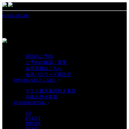
SOKI ATAMI
MENU
RESERVATION
宿泊のご予約
ご予約の確認・変更
会員登録はこちら
会員パスワード再設定
ONSEN/SELF CARE
ROOMS
テラス露天風呂付き客室
内風呂付き客室
FOOD&DRINK
NEWS
All
EVENT
MEDIA
NEWS