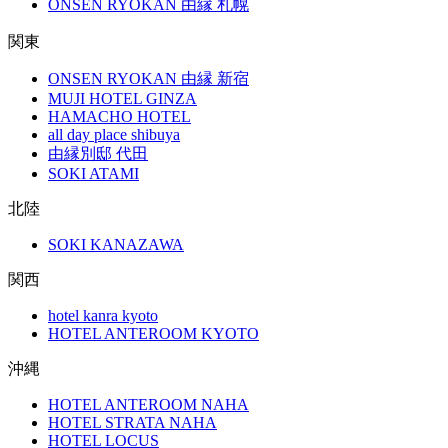
ONSEN RYOKAN 由縁 札幌
関東
ONSEN RYOKAN 由縁 新宿
MUJI HOTEL GINZA
HAMACHO HOTEL
all day place shibuya
由縁別邸 代田
SOKI ATAMI
北陸
SOKI KANAZAWA
関西
hotel kanra kyoto
HOTEL ANTEROOM KYOTO
沖縄
HOTEL ANTEROOM NAHA
HOTEL STRATA NAHA
HOTEL LOCUS