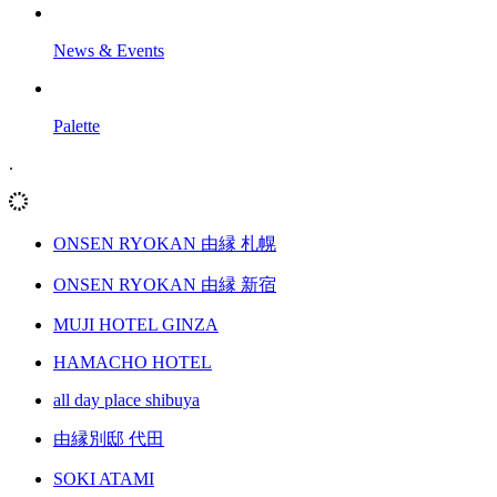
News & Events
Palette
.
ONSEN RYOKAN 由縁 札幌
ONSEN RYOKAN 由縁 新宿
MUJI HOTEL GINZA
HAMACHO HOTEL
all day place shibuya
由縁別邸 代田
SOKI ATAMI