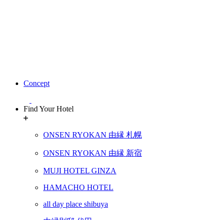
Concept
Find Your Hotel
ONSEN RYOKAN 由縁 札幌
ONSEN RYOKAN 由縁 新宿
MUJI HOTEL GINZA
HAMACHO HOTEL
all day place shibuya