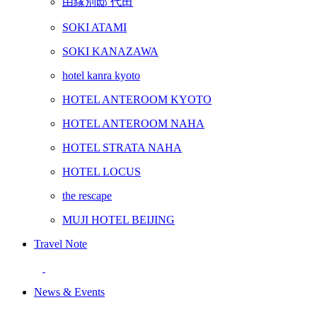
由縁別邸 代田
SOKI ATAMI
SOKI KANAZAWA
hotel kanra kyoto
HOTEL ANTEROOM KYOTO
HOTEL ANTEROOM NAHA
HOTEL STRATA NAHA
HOTEL LOCUS
the rescape
MUJI HOTEL BEIJING
Travel Note
News & Events