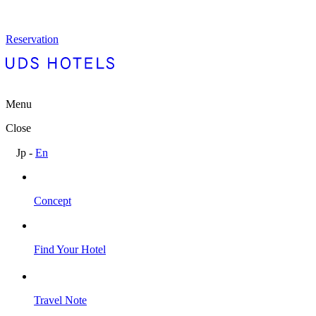
Reservation
Menu
Close
Jp
-
En
Concept
Find Your Hotel
Travel Note