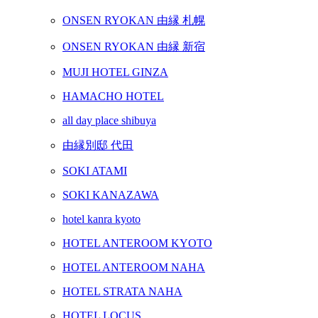
ONSEN RYOKAN 由縁 札幌
ONSEN RYOKAN 由縁 新宿
MUJI HOTEL GINZA
HAMACHO HOTEL
all day place shibuya
由縁別邸 代田
SOKI ATAMI
SOKI KANAZAWA
hotel kanra kyoto
HOTEL ANTEROOM KYOTO
HOTEL ANTEROOM NAHA
HOTEL STRATA NAHA
HOTEL LOCUS