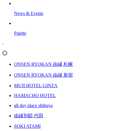
News & Events
Palette
.
ONSEN RYOKAN 由縁 札幌
ONSEN RYOKAN 由縁 新宿
MUJI HOTEL GINZA
HAMACHO HOTEL
all day place shibuya
由縁別邸 代田
SOKI ATAMI