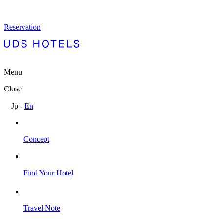
Reservation
Menu
Close
Jp
-
En
Concept
Find Your Hotel
Travel Note