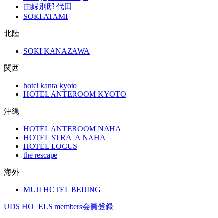
由縁別邸 代田
SOKI ATAMI
北陸
SOKI KANAZAWA
関西
hotel kanra kyoto
HOTEL ANTEROOM KYOTO
沖縄
HOTEL ANTEROOM NAHA
HOTEL STRATA NAHA
HOTEL LOCUS
the rescape
海外
MUJI HOTEL BEIJING
UDS HOTELS members会員登録