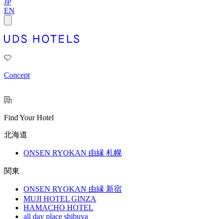
JP
EN
Concept
Find Your Hotel
北海道
ONSEN RYOKAN 由縁 札幌
関東
ONSEN RYOKAN 由縁 新宿
MUJI HOTEL GINZA
HAMACHO HOTEL
all day place shibuya