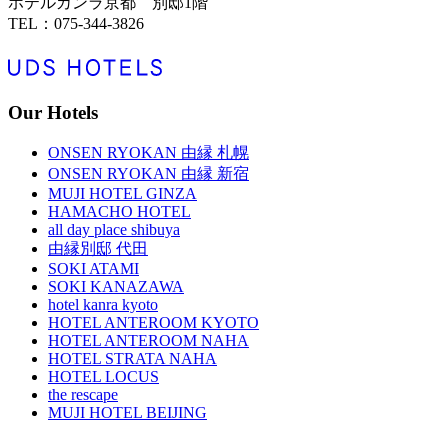
ホテルカンラ京都 別邸1階
TEL：075-344-3826
Our Hotels
ONSEN RYOKAN 由縁 札幌
ONSEN RYOKAN 由縁 新宿
MUJI HOTEL GINZA
HAMACHO HOTEL
all day place shibuya
由縁別邸 代田
SOKI ATAMI
SOKI KANAZAWA
hotel kanra kyoto
HOTEL ANTEROOM KYOTO
HOTEL ANTEROOM NAHA
HOTEL STRATA NAHA
HOTEL LOCUS
the rescape
MUJI HOTEL BEIJING