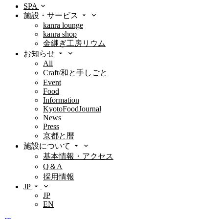
SPA
施設・サービス
kanra lounge
kanra shop
金継ぎ工房リウム
お知らせ
All
Craft/和と手しごと
Event
Food
Information
KyotoFoodJournal
News
Press
京都と暦
施設について
基本情報・アクセス
Q＆A
採用情報
JP
JP
EN