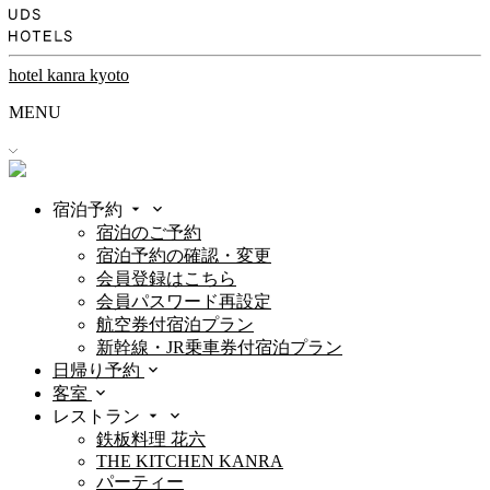
hotel kanra kyoto
MENU
宿泊予約
宿泊のご予約
宿泊予約の確認・変更
会員登録はこちら
会員パスワード再設定
航空券付宿泊プラン
新幹線・JR乗車券付宿泊プラン
日帰り予約
客室
レストラン
鉄板料理 花六
THE KITCHEN KANRA
パーティー