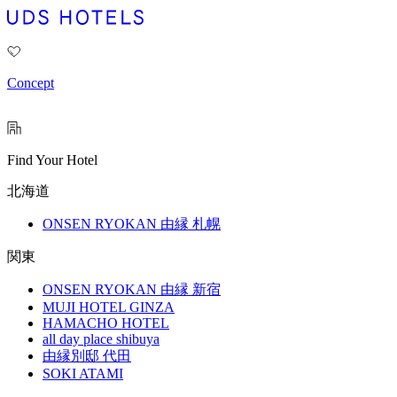
Concept
Find Your Hotel
北海道
ONSEN RYOKAN 由縁 札幌
関東
ONSEN RYOKAN 由縁 新宿
MUJI HOTEL GINZA
HAMACHO HOTEL
all day place shibuya
由縁別邸 代田
SOKI ATAMI