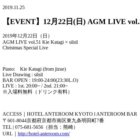
2019.11.25
【EVENT】12月22日(日) AGM LIVE vol.51 Kie
2019年12月22日（日）
AGM LIVE vol.51 Kie Katagi × silsil
Christmas Special Live
Piano: Kie Katagi (from jizue)
Live Drawing : silsil
BAR OPEN : 19:00-24:00(23:30L.O)
LIVE : 1st. 20:00~ / 2nd. 21:00~
※入場料無料（ドリンク有料）
ACCESS｜HOTEL ANTEROOM KYOTO l ANTEROOM
〒601-8044京都府京都市南区東九条明田町7番
TEL | 075-681-5656（担当：熊崎）
URL｜
http://hotel-anteroom.com/