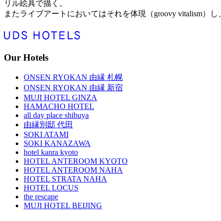
リル絵具で描く。
またライブアートにおいてはそれを体現（groovy vitalis
Our Hotels
ONSEN RYOKAN 由縁 札幌
ONSEN RYOKAN 由縁 新宿
MUJI HOTEL GINZA
HAMACHO HOTEL
all day place shibuya
由縁別邸 代田
SOKI ATAMI
SOKI KANAZAWA
hotel kanra kyoto
HOTEL ANTEROOM KYOTO
HOTEL ANTEROOM NAHA
HOTEL STRATA NAHA
HOTEL LOCUS
the rescape
MUJI HOTEL BEIJING