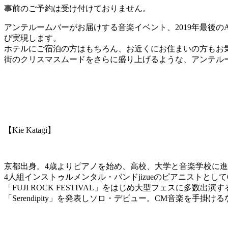
事前のご予約は受け付けておりません。
アンテルームバーがお届けする音楽イベント、2019年最後のAGM
び実現します。
ホテルにご宿泊の方はもちろん、お近くにお住まいの方もお
街のクリスマスムードをさらに盛り上げるような、アンテル
【Kie Katagi】
京都出身。4歳よりピアノを始め、高校、大学と音楽学校に
4人組インストゥルメンタル・バンドjizueのピアニストとし
「FUJI ROCK FESTIVAL」をはじめ大型フェスに多
「Serendipity」を発表しソロ・デビュー。CM音楽を手掛け