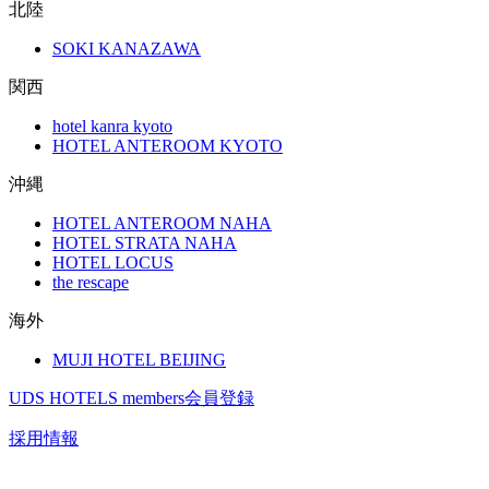
北陸
SOKI KANAZAWA
関西
hotel kanra kyoto
HOTEL ANTEROOM KYOTO
沖縄
HOTEL ANTEROOM NAHA
HOTEL STRATA NAHA
HOTEL LOCUS
the rescape
海外
MUJI HOTEL BEIJING
UDS HOTELS members会員登録
採用情報