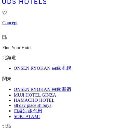
Concept
Find Your Hotel
北海道
ONSEN RYOKAN 由縁 札幌
関東
ONSEN RYOKAN 由縁 新宿
MUJI HOTEL GINZA
HAMACHO HOTEL
all day place shibuya
由縁別邸 代田
SOKI ATAMI
北陸