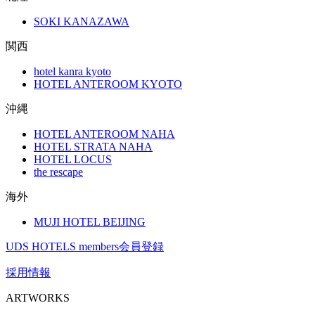
SOKI KANAZAWA
関西
hotel kanra kyoto
HOTEL ANTEROOM KYOTO
沖縄
HOTEL ANTEROOM NAHA
HOTEL STRATA NAHA
HOTEL LOCUS
the rescape
海外
MUJI HOTEL BEIJING
UDS HOTELS members会員登録
採用情報
ARTWORKS