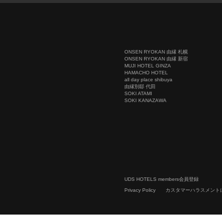
ONSEN RYOKAN 由縁 札幌
ONSEN RYOKAN 由縁 新宿
MUJI HOTEL GINZA
HAMACHO HOTEL
all day place shibuya
由縁別邸 代田
SOKI ATAMI
SOKI KANAZAWA
UDS HOTELS members会員登録
Privacy Policy
カスタマーハラスメント