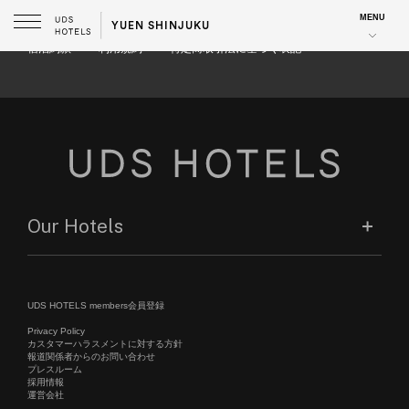
Information
MENU
YUEN SHINJUKU
Event
Media
宿泊約款
利用規約
特定商取引法に基づく表記
Our Hotels
UDS HOTELS members会員登録
Privacy Policy
カスタマーハラスメントに対する方針
報道関係者からのお問い合わせ
プレスルーム
採用情報
運営会社