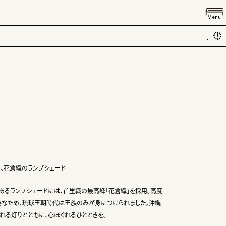
Menu
.
、花倉織のランプシェード
あるランプシェードには、首里織の最高峰「花倉織」を採用。高度
なため、琉球王朝時代は王族のみが身につけられました。沖縄
れる灯りとともに、心ほぐれるひとときを。