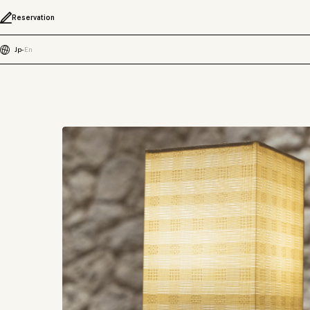
Reservation
Jp
-
En
ONSEN RYOKA
ONSEN RYOKA
MUJI HOTEL GI
HAMACHO HOT
all day place sh
由縁別邸 代田
SOKI ATAMI
SOKI KANAZAW
hotel kanra kyo
HOTEL ANTERO
HOTEL ANTERO
HOTEL STRATA
HOTEL LOCUS
the rescape
MUJI HOTEL BE
15