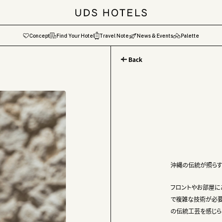
Concept
Find Your Hotel
Travel Note
News & Events
Palette
Back
N 由縁 札幌
N 由縁 新宿
NZA
EL
ibuya
A
to
OM KYOTO
OM NAHA
 NAHA
IJING
沖縄の伝統が照らす
フロントやお部屋に
で複雑な技術が必要
の伝統工芸を感じら