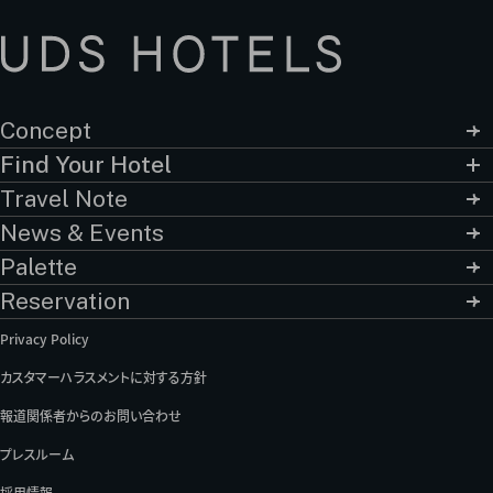
Concept
Find Your Hotel
ONSEN RYOKAN 由縁 札幌
Travel Note
ONSEN RYOKAN 由縁 新宿
MUJI HOTEL GINZA
News & Events
HAMACHO HOTEL
all day place shibuya
Palette
由縁別邸 代田
SOKI ATAMI
Reservation
SOKI KANAZAWA
hotel kanra kyoto
HOTEL ANTEROOM KYOTO
Privacy Policy
HOTEL ANTEROOM NAHA
HOTEL STRATA NAHA
HOTEL LOCUS
カスタマーハラスメントに対する方針
the rescape
MUJI HOTEL BEIJING
報道関係者からのお問い合わせ
プレスルーム
採用情報