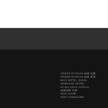
ONSEN RYOKAN 由縁 札幌
ONSEN RYOKAN 由縁 新宿
MUJI HOTEL GINZA
HAMACHO HOTEL
all day place shibuya
由縁別邸 代田
SOKI ATAMI
SOKI KANAZAWA