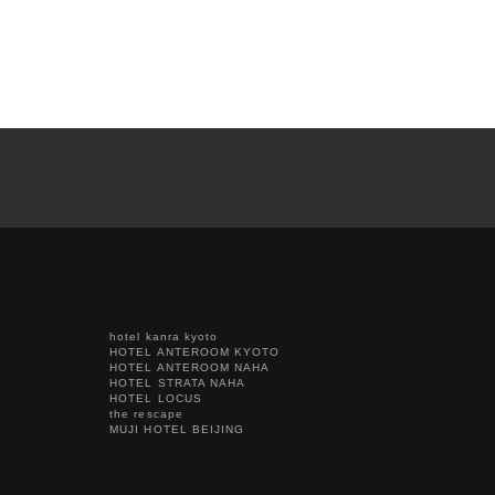
hotel kanra kyoto
HOTEL ANTEROOM KYOTO
HOTEL ANTEROOM NAHA
HOTEL STRATA NAHA
HOTEL LOCUS
the rescape
MUJI HOTEL BEIJING