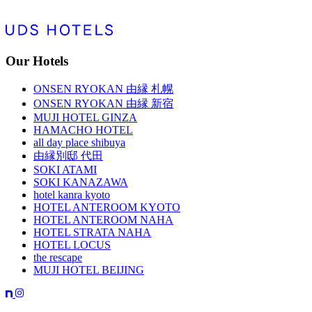
Our Hotels
ONSEN RYOKAN 由縁 札幌
ONSEN RYOKAN 由縁 新宿
MUJI HOTEL GINZA
HAMACHO HOTEL
all day place shibuya
由縁別邸 代田
SOKI ATAMI
SOKI KANAZAWA
hotel kanra kyoto
HOTEL ANTEROOM KYOTO
HOTEL ANTEROOM NAHA
HOTEL STRATA NAHA
HOTEL LOCUS
the rescape
MUJI HOTEL BEIJING