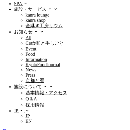
SPA
施設・サービス
kanra lounge
kanra shop
金継ぎ工房リウム
お知らせ
All
Craft/和と手しごと
Event
Food
Information
KyotoFoodJournal
News
Press
京都と暦
施設について
基本情報・アクセス
Q＆A
採用情報
JP
JP
EN