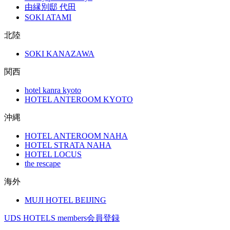
由縁別邸 代田
SOKI ATAMI
北陸
SOKI KANAZAWA
関西
hotel kanra kyoto
HOTEL ANTEROOM KYOTO
沖縄
HOTEL ANTEROOM NAHA
HOTEL STRATA NAHA
HOTEL LOCUS
the rescape
海外
MUJI HOTEL BEIJING
UDS HOTELS members会員登録