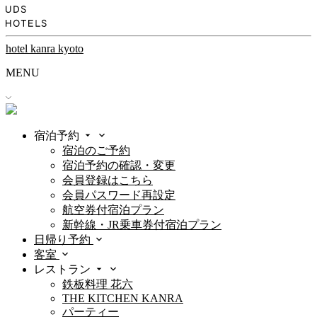
hotel kanra kyoto
MENU
宿泊予約
宿泊のご予約
宿泊予約の確認・変更
会員登録はこちら
会員パスワード再設定
航空券付宿泊プラン
新幹線・JR乗車券付宿泊プラン
日帰り予約
客室
レストラン
鉄板料理 花六
THE KITCHEN KANRA
パーティー