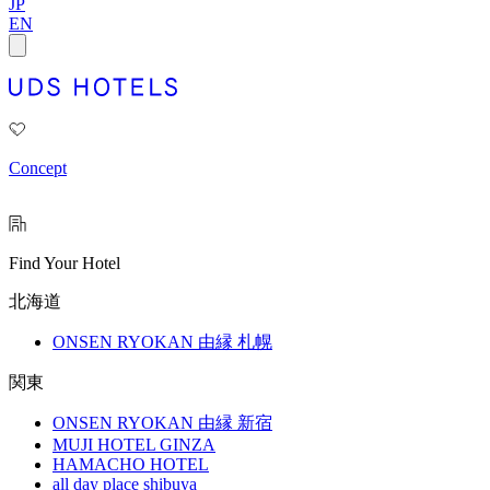
JP
EN
Concept
Find Your Hotel
北海道
ONSEN RYOKAN 由縁 札幌
関東
ONSEN RYOKAN 由縁 新宿
MUJI HOTEL GINZA
HAMACHO HOTEL
all day place shibuya