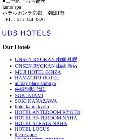
■ご予約・お問合せ
kanra spa
ホテルカンラ京都 別邸1階
TEL：075-344-3826
Our Hotels
ONSEN RYOKAN 由縁 札幌
ONSEN RYOKAN 由縁 新宿
MUJI HOTEL GINZA
HAMACHO HOTEL
all day place shibuya
由縁別邸 代田
SOKI ATAMI
SOKI KANAZAWA
hotel kanra kyoto
HOTEL ANTEROOM KYOTO
HOTEL ANTEROOM NAHA
HOTEL STRATA NAHA
HOTEL LOCUS
the rescape