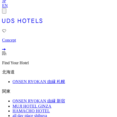
JP
EN
Concept
Find Your Hotel
北海道
ONSEN RYOKAN 由縁 札幌
関東
ONSEN RYOKAN 由縁 新宿
MUJI HOTEL GINZA
HAMACHO HOTEL
all day place shibuya