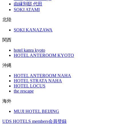
由縁別邸 代田
SOKI ATAMI
北陸
SOKI KANAZAWA
関西
hotel kanra kyoto
HOTEL ANTEROOM KYOTO
沖縄
HOTEL ANTEROOM NAHA
HOTEL STRATA NAHA
HOTEL LOCUS
the rescape
海外
MUJI HOTEL BEIJING
UDS HOTELS members会員登録