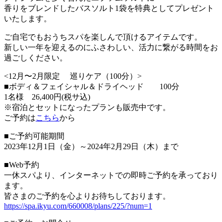
香りをブレンドしたバスソルト1袋を特典としてプレゼント
いたします。
ご自宅でもおうちスパを楽しんで頂けるアイテムです。
新しい一年を迎えるのにふさわしい、活力に繋がる時間をお
過ごしください。
<12月〜2月限定 巡りケア（100分）>
■ボディ＆フェイシャル＆ドライヘッド 100分
1名様 26,400円(税サ込)
※宿泊とセットになったプランも販売中です。
ご予約は
こちら
から
■ご予約可能期間
2023年12月1日（金）～2024年2月29日（木）まで
■Web予約
一休スパより、インターネットでの即時ご予約を承っており
ます。
皆さまのご予約を心よりお待ちしております。
https://spa.ikyu.com/660008/plans/225/?num=1