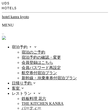
hotel kanra kyoto
MENU
宿泊予約
宿泊のご予約
宿泊予約の確認・変更
会員登録はこちら
会員パスワード再設定
航空券付宿泊プラン
新幹線・JR乗車券付宿泊プラン
日帰り予約
客室
レストラン
鉄板料理 花六
THE KITCHEN KANRA
パーティー