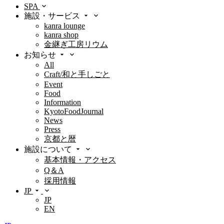
SPA
施設・サービス
kanra lounge
kanra shop
金継ぎ工房リウム
お知らせ
All
Craft/和と手しごと
Event
Food
Information
KyotoFoodJournal
News
Press
京都と暦
施設について
基本情報・アクセス
Q＆A
採用情報
JP
JP
EN