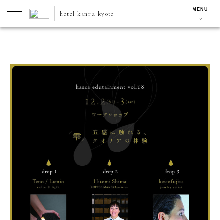
MENU
hotel kanra kyoto