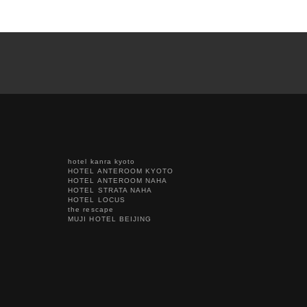
hotel kanra kyoto
HOTEL ANTEROOM KYOTO
HOTEL ANTEROOM NAHA
HOTEL STRATA NAHA
HOTEL LOCUS
the rescape
MUJI HOTEL BEIJING