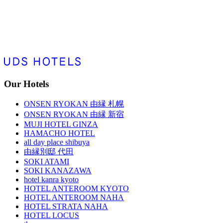
Our Hotels
ONSEN RYOKAN 由縁 札幌
ONSEN RYOKAN 由縁 新宿
MUJI HOTEL GINZA
HAMACHO HOTEL
all day place shibuya
由縁別邸 代田
SOKI ATAMI
SOKI KANAZAWA
hotel kanra kyoto
HOTEL ANTEROOM KYOTO
HOTEL ANTEROOM NAHA
HOTEL STRATA NAHA
HOTEL LOCUS