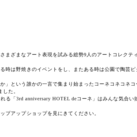
でさまざまなアート表現を試みる総勢9人のアートコレクテ
ある時は野焼きのイベントをし、
またある時は公園で陶芸ピ
うか」
という誰かの一言で集まり始まったコーネコネコネコ
ました。
で開催される「3rd anniversary HOTEL deコーネ」はみんな気
ポップアップショップを見にきてください。