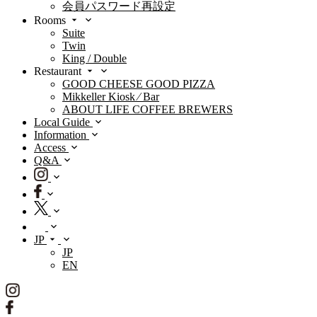
会員パスワード再設定
Rooms
Suite
Twin
King / Double
Restaurant
GOOD CHEESE GOOD PIZZA
Mikkeller Kiosk ⁄ Bar
ABOUT LIFE COFFEE BREWERS
Local Guide
Information
Access
Q&A
JP
JP
EN