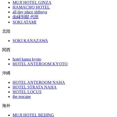
MUJI HOTEL GINZA
HAMACHO HOTEL
all day place shibuya
由縁別邸 代田
SOKI ATAMI
北陸
SOKI KANAZAWA
関西
hotel kanra kyoto
HOTEL ANTEROOM KYOTO
沖縄
HOTEL ANTEROOM NAHA
HOTEL STRATA NAHA
HOTEL LOCUS
the rescape
海外
MUJI HOTEL BEIJING